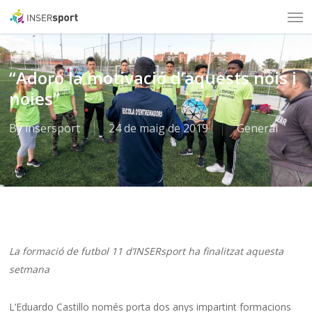
Men
Skip
to
main
content
“Adoro la motivació d’aquests nois i
noies”
By
insersport
24 de maig de 2019
General
La formació de futbol 11 d’INSERsport ha finalitzat aquesta
setmana
L’Eduardo Castillo només porta dos anys impartint formacions