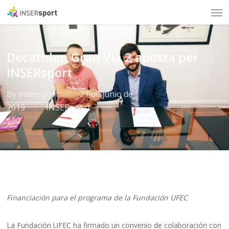
Men
Skip
to
main
content
Decathlon Gran Via 2 aposta per
INSERsport
By
insersport
21 de junio de
2019
INSERsport
Financiación para el programa de la Fundación UFEC
La Fundación UFEC ha firmado un convenio de colaboración con