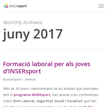
Men
Skip
to
main
content
Monthly Archives
juny 2017
Formació laboral per als joves
d’INSERsport
By
insersport
General
Més de 40 joves i representants de les entitats que participen
dins el
programa INSERsport
, han assistit a les conferencies
sobre ‘
Dret Laboral, Seguretat Social i Fiscalitat
‘ que han