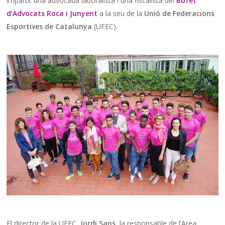
impartit una advocada laboralista i una fiscalista del
Bufet
d’Advocats Roca i Junyent
a la seu de la
Unió de Federacions
Esportives de Catalunya
(UFEC).
El director de la UFEC,
Jordi Sans
, la responsable de l’Area