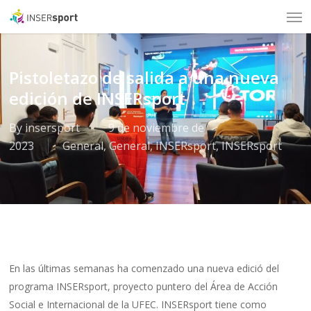
Men
Skip
to
main
content
Pistoletazo de salida a una nueva
edición de INSERsport
By
insersport
9 de noviembre de
2023
General
,
General
,
INSERsport
,
INSERsport
En las últimas semanas ha comenzado una nueva edició del
programa INSERsport, proyecto puntero del Área de Acción
Social e Internacional de la UFEC. INSERsport tiene como