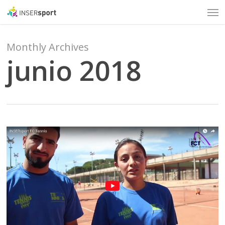
Men
Skip
to
main
content
Monthly Archives
junio 2018