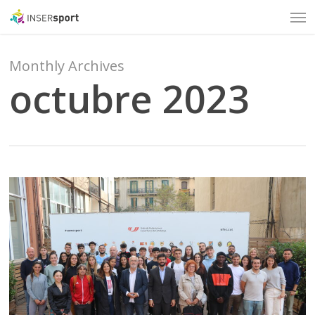
Men
Skip
to
main
content
Monthly Archives
octubre 2023