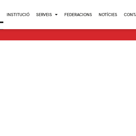
I
INSTITUCIÓ
SERVEIS
FEDERACIONS
NOTÍCIES
CONT
I
INSTITUCIÓ
SERVEIS
FEDERACIONS
NOTÍCIES
CONT