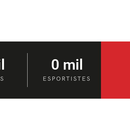
il
0
 mil
BS
ESPORTISTES