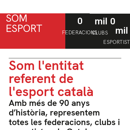
SOM
0
 mil
0
ESPORT
mil
FEDERACIONS
CLUBS
ESPORTIS
Som l'entitat
referent de
l'esport català
Amb més de 90 anys
d’història, representem
totes les federacions, clubs i